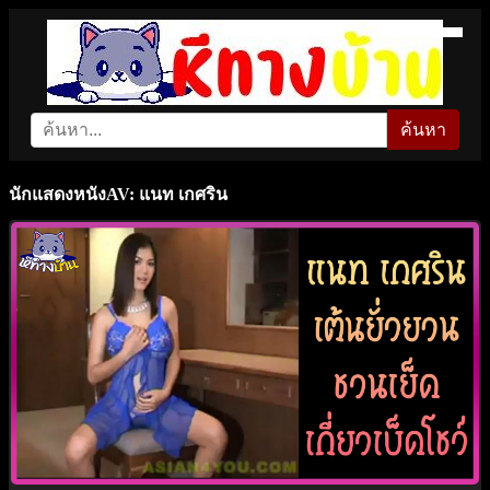
ค้นหา
นักแสดงหนังAV: แนท เกศริน