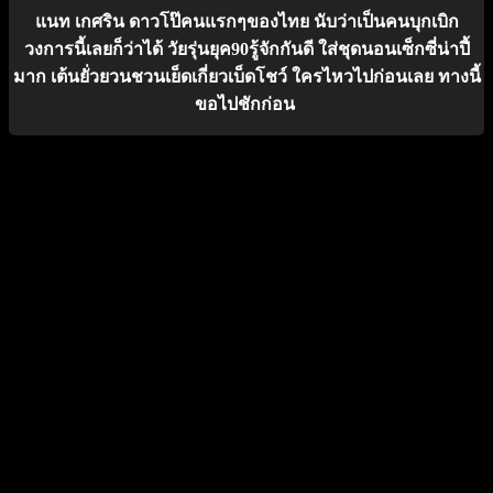
แนท เกศริน ดาวโป๊คนแรกๆของไทย นับว่าเป็นคนบุกเบิก
วงการนี้เลยก็ว่าได้ วัยรุ่นยุค90รู้จักกันดี ใส่ชุดนอนเซ็กซี่น่าปี้
มาก เต้นยั่วยวนชวนเย็ดเกี่ยวเบ็ดโชว์ ใครไหวไปก่อนเลย ทางนี้
ขอไปชักก่อน