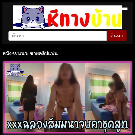
ค้นหา
หนังAVแนว: ขายคลิปแฟน