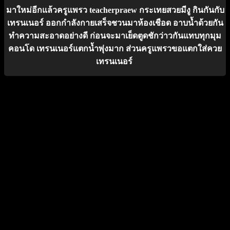
มาใหม่อีกแล้วครูแพรว teacherpraew กระเทยสวยมีงู กินกันกับ
เทรนเนอร์ ออกกำลังกายเสร็จชวนมาห้องเชือด อาบน้ำด้วยกัน
ทำความสะอาดอย่างดี ก่อนจะมาเย็ดตูดชักว่าวกันแทบทุกมุม
คอนโด เทรนเนอร์แตกน้ำพุ่งมาก ส่วนครูแพรวขอแตกใส่ควย
เทรนเนอร์