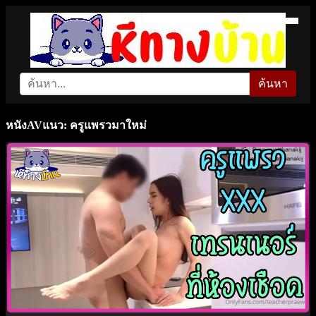
ค้นหา
หนังAVแนว: ครูแพรวมาใหม่