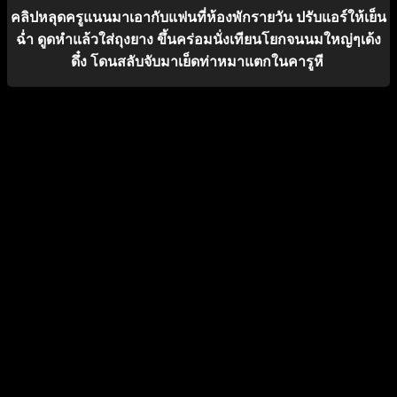
คลิปหลุดครูแนนมาเอากับแฟนที่ห้องพักรายวัน ปรับแอร์ให้เย็น
ฉ่ำ ดูดหำแล้วใส่ถุงยาง ขึ้นคร่อมนั่งเทียนโยกจนนมใหญ่ๆเด้ง
ดึ๋ง โดนสลับจับมาเย็ดท่าหมาแตกในคารูหี