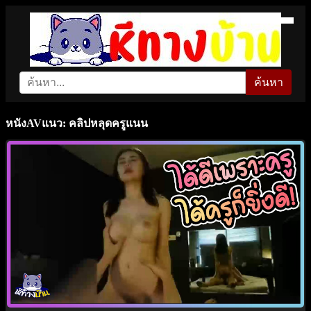
ค้นหา
หนังAVแนว: คลิปหลุดครูแนน