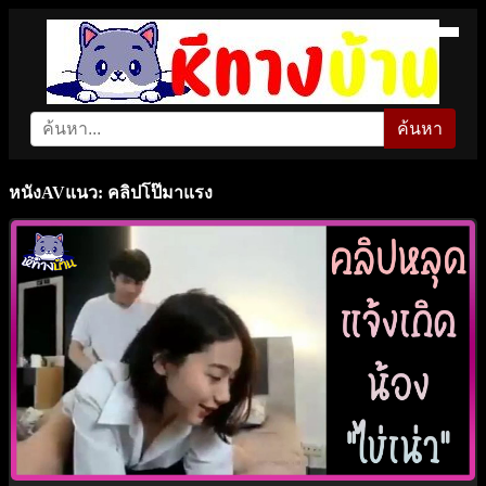
ค้นหา
หนังAVแนว: คลิปโป๊มาแรง