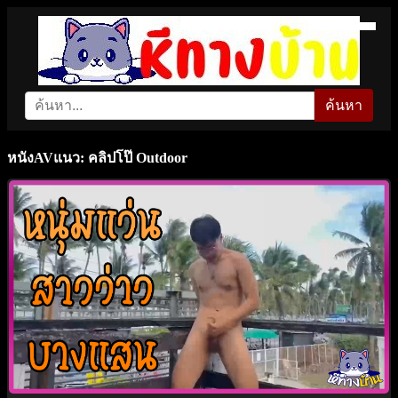
ค้นหา
หนังAVแนว: คลิปโป๊ Outdoor