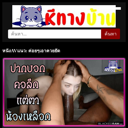
ค้นหา
หนังAVแนว: ค่อยๆเอาควยยัด