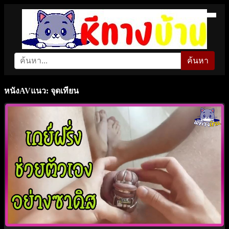
ค้นหา
หนังAVแนว: จุดเทียน