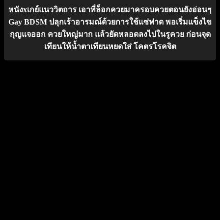
หนังxเกย์แนววิตถาร เอาที่ล็อกควยมาครอบควยตอนยังอ่อนๆ
Gay BDSM ปลุกเร้าอารมณ์ด้วยการใช้แซ่ฟาด พอเริ่มแข็งไข
กุญแจออก ควยใหญ่มาก แล้วยัดหลอดลงไปในรูควย ก่อนจุด
เทียนให้น้ำตาเทียนหยดใส่ โคตรโรคจิต