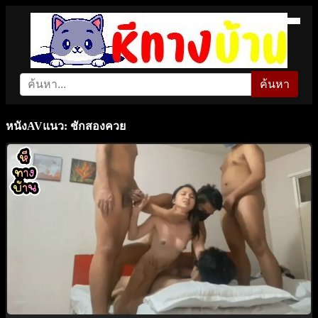
ค้นหา
หนังAVแนว: ชักสองควย