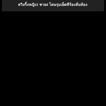
สวิงกิ้งหญิง1 ชาย4 โดนรุมเย็ดหีร้องลั่นห้อง