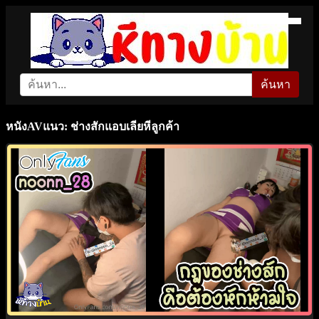
ค้นหา
หนังAVแนว: ช่างสักแอบเลียหีลูกค้า