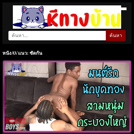
ค้นหา
หนังAVแนว: ซัดกัน