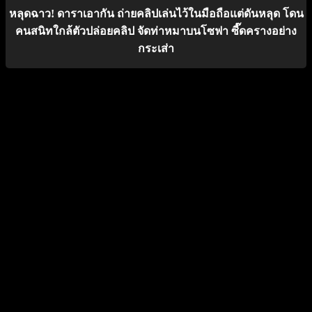
หลุดฉาว! ดาราเอากัน ถ่ายคลิปเล่นไว้ในมือถือแต่ดันหลุด โดน
คนสนิทใกล้ตัวปล่อยคลิป จัดท่าหมาบนโซฟา ซี๊ดครางอย่าง
กระเส่า