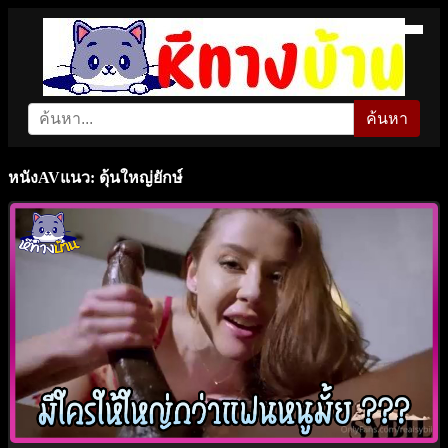
ค้นหา
หนังAVแนว: ดุ้นใหญ่ยักษ์