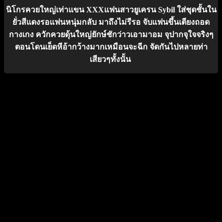
นิโกรควยใหญ่เท่าแขน XXXแฟนสาวยูเครน Sybil ใส่ชุดชั้นใน
ยั่วสีแดงรอแฟนหนุ่มกลับ มาถึงไม่รีรอ จับแฟนขึ้นเตียงถอด
กางเกง ควักควยดุ้นใหญ่ยักษ์ชักว่าวเอามาอม จุปากจุใจจริงๆ
ตอนโดนเย็ดหีอ้ากว้างมากเหมือนจะฉีก จัดกันไปหลายท่า
เสียวๆทั้งนั้น