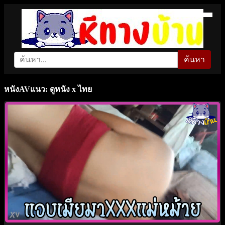
ค้นหา
หนังAVแนว: ดูหนัง x ไทย