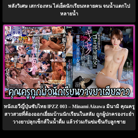
พลังวิเศษ เสกร่องหน ไล่เย็ดนักเรียนหลายคน จนน้ำแตกไป
หลายน้ำ
หนังเอวีญี่ปุ่นซับไทย lPZZ 003 – Minami Aizawa มินามิ คุณครู
สาวสวยที่ต้องออกเยี่ยมบ้านนักเรียนในสลัม ถูกผู้ปกครองระยำ
วางยาปลุกเซ็กส์ในน้ำดื่ม แล้วร่วมกันข่มขืนกับลูกชาย