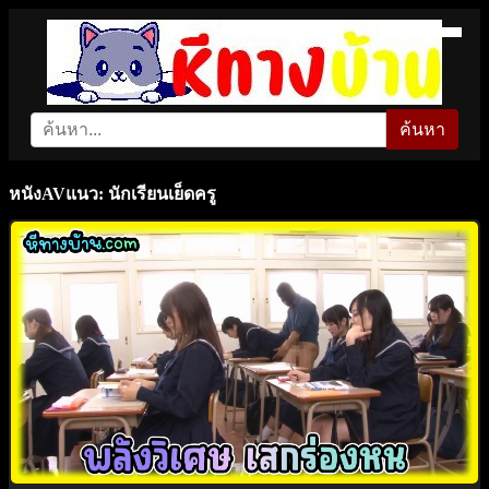
ค้นหา
หนังAVแนว: นักเรียนเย็ดครู