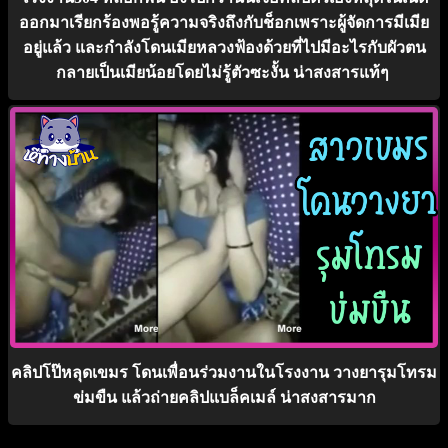
ออกมาเรียกร้องพอรู้ความจริงถึงกับช็อกเพราะผู้จัดการมีเมีย
อยู่แล้ว และกำลังโดนเมียหลวงฟ้องด้วยที่ไปมีอะไรกับผัวตน
กลายเป็นเมียน้อยโดยไม่รู้ตัวซะงั้น น่าสงสารแท้ๆ
คลิปโป๊หลุดเขมร โดนเพื่อนร่วมงานในโรงงาน วางยารุมโทรม
ข่มขืน แล้วถ่ายคลิปแบล็คเมล์ น่าสงสารมาก