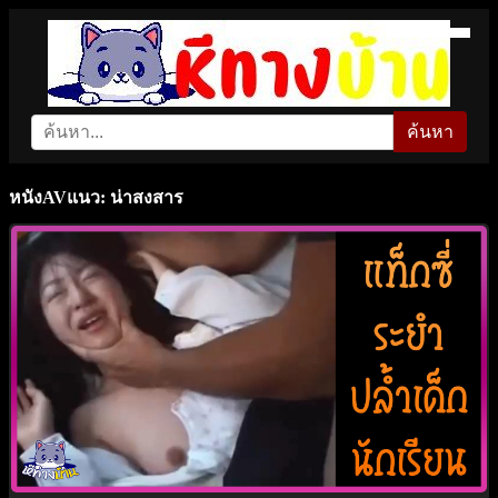
ค้นหา
หนังAVแนว: น่าสงสาร