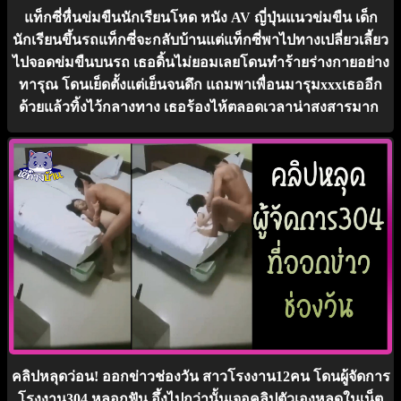
แท็กซี่หื่นข่มขืนนักเรียนโหด หนัง AV ญี่ปุ่นแนวข่มขืน เด็ก
นักเรียนขึ้นรถแท็กซี่จะกลับบ้านแต่แท็กซี่พาไปทางเปลี่ยวเลี้ยว
ไปจอดข่มขืนบนรถ เธอดิ้นไม่ยอมเลยโดนทำร้ายร่างกายอย่าง
ทารุณ โดนเย็ดตั้งแต่เย็นจนดึก แถมพาเพื่อนมารุมxxxเธออีก
ด้วยแล้วทิ้งไว้กลางทาง เธอร้องไห้ตลอดเวลาน่าสงสารมาก
คลิปหลุดว่อน! ออกข่าวช่องวัน สาวโรงงาน12คน โดนผู้จัดการ
โรงงาน304 หลอกฟัน อึ้งไปกว่านั้นเจอคลิปตัวเองหลุดในเน็ต