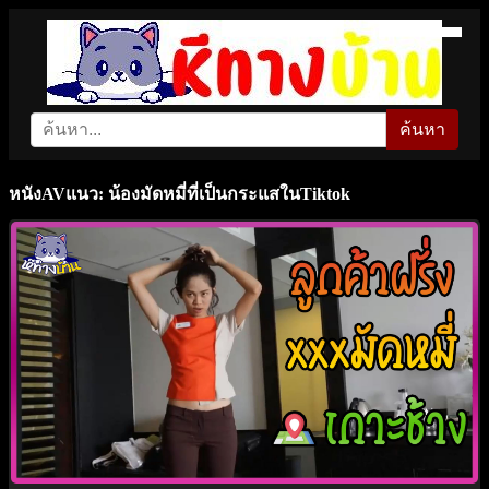
ค้นหา
หนังAVแนว: น้องมัดหมี่ที่เป็นกระแสในTiktok