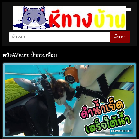
ค้นหา
หนังAVแนว: น้ำกระเพื่อม