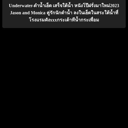
Underwater-ดำน้ำเย็ด เสร็จใต้น้ำ หนังโป๊ฝรั่งมาใหม่2023
Jason and Monica คู่รักนักดำน้ำ ลงในเย็ดในสระใต้น้ำที่
โรงแรมดังxxxกระเด้าทีน้ำกระเพื่อม