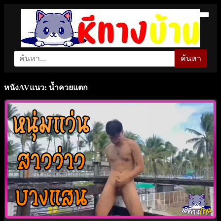
ค้นหา
หนังAVแนว: น้ำควยแตก