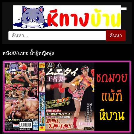
ค้นหา
หนังAVแนว: น้ำผู้หญิงพุ่ง