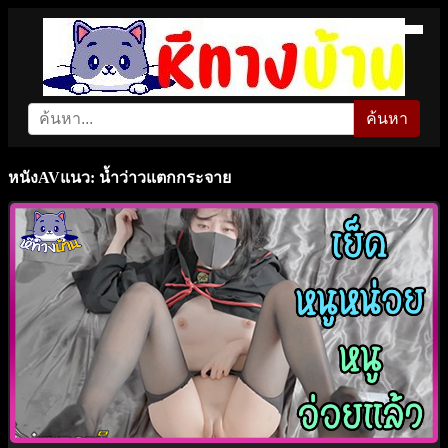
ค้นหา
หนังAVแนว: น้ำว่าวแตกกระจาย