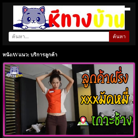
ค้นหา
หนังAVแนว: บริการลูกค้า