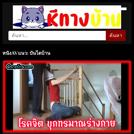
ค้นหา
หนังAVแนว: บันไดบ้าน