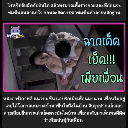
โรคจิตจับมัดกับบันได แล้วทรมาณทั้งร่างกายและหีก่อนจะ
ข่มขืนสนส่าแก่ใจ ก่อนจะจัดการฆ่าข่มขืนทำลายหลักฐาน
หนังอาร์เกาหลี แนวข่มขืน แอบรักเมียเพื่อนมานาน เพื่อนไม่อยู่
เลยได้โอกาสเหมาะเข้ามาขืนใจถึงในบ้าน จับจูบปากแล้วเอา
ควยเสียบยืนกระเด้าเย็ดตรงบันไดบ้าน เพื่อนกลับมาเห็นพอดีคิด
ว่าเมียเล่นชู้กับเพื่อน