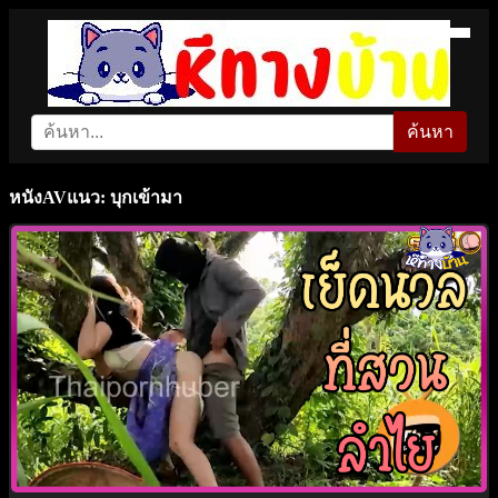
ค้นหา
หนังAVแนว: บุกเข้ามา