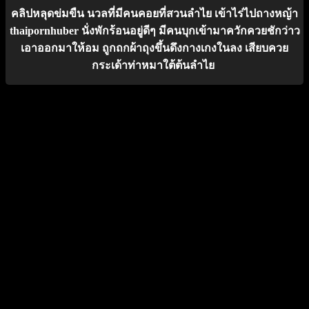
คลิปหลุดข่มขืน นวลที่มีคนคอยที่สวนลำไย เข้าไร่ไปถางหญ้า
thaipornhuber นั่งพักร้อนอยู่ดีๆ มีคนบุกเข้ามาควักควยชักว่าว
เอาออกมาให้อม ถูกถกผ้าถุงขึ้นดึงกางเกงในลง เสียบควย
กระเด้าท่าหมาใต้ต้นลำไย