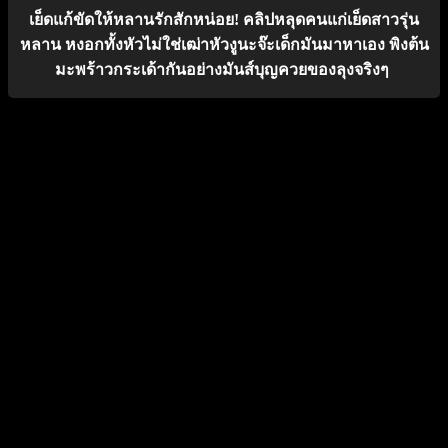
เย็ดแก้ขัดให้หลานรักสักหน่อย! คลิปหลุดคนแก่เย็ดสาวรุ่น
หลาน หงอกทั้งหัวไม่ใช่เฒ่าหัวงูนะจ๊ะเด็กมันมาหาเอง พิงต้น
มะพร้าวกระเด้ากันอย่างมันส์บุญควยของลุงจริงๆ