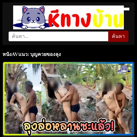
ค้นหา
หนังAVแนว: บุญควยของลุง