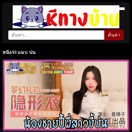
ค้นหา
หนังAVแนว: บ่น