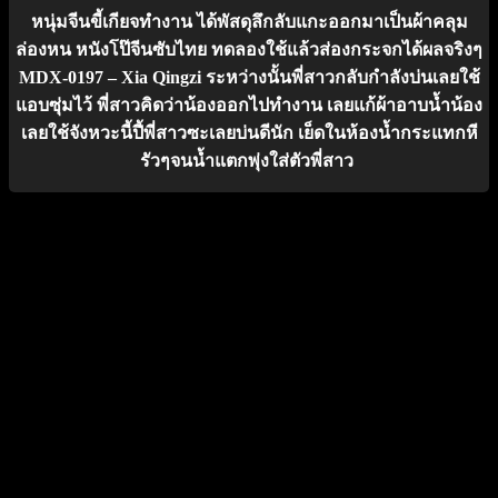
หนุ่มจีนขี้เกียจทำงาน ได้พัสดุลึกลับแกะออกมาเป็นผ้าคลุม
ล่องหน หนังโป๊จีนซับไทย ทดลองใช้แล้วส่องกระจกได้ผลจริงๆ
MDX-0197 – Xia Qingzi ระหว่างนั้นพี่สาวกลับกำลังบ่นเลยใช้
แอบซุ่มไว้ พี่สาวคิดว่าน้องออกไปทำงาน เลยแก้ผ้าอาบน้ำน้อง
เลยใช้จังหวะนี้ปี้พี่สาวซะเลยบ่นดีนัก เย็ดในห้องน้ำกระแทกหี
รัวๆจนน้ำแตกพุ่งใส่ตัวพี่สาว