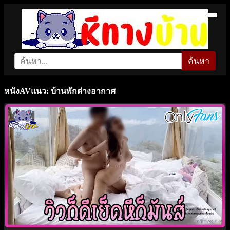
ค้นหา
หนังAVแนว: บ้านพักต่างอากาศ