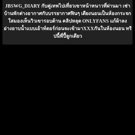
JBSWG_DIARY กับคู่เทพไปเที่ยวเขาหน้าหนาวที่ผ่านมา เช่า
บ้านพักต่างอากาศกับบรรยากาศฟินๆ เตียงนอนเป็นห้องกระจก
ใสมองเห็นวิวเขารอบด้าน คลิปหลุด ONLYFANS แก้ผ้าลง
อ่างอาบน้ำแบบเอ้าท์ดอร์ก่อนจะเข้ามาXXXกันในห้องนอน ทริ
ปนี้พี่ปี้ลูกเดียว