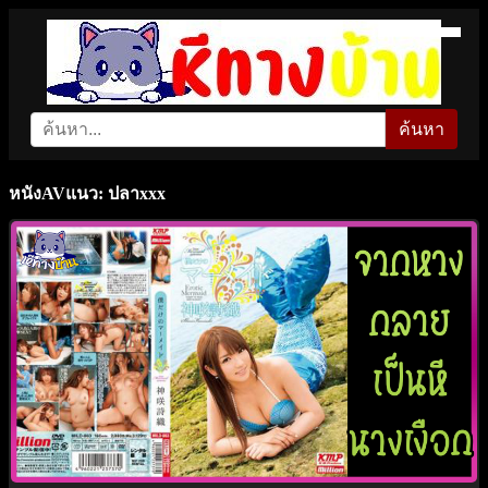
ค้นหา
หนังAVแนว: ปลาxxx