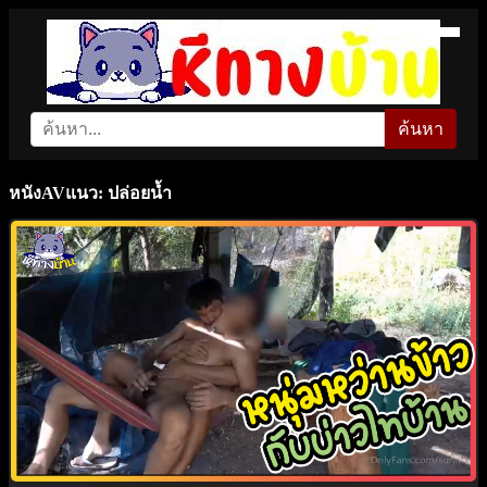
ค้นหา
หนังAVแนว: ปล่อยน้ำ