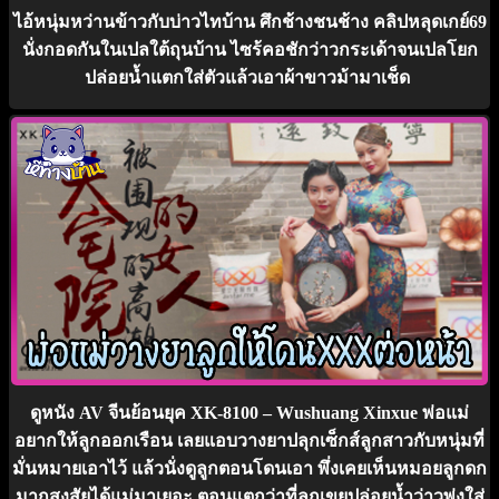
ไอ้หนุ่มหว่านข้าวกับบ่าวไทบ้าน ศึกช้างชนช้าง คลิปหลุดเกย์69
นั่งกอดกันในเปลใต้ถุนบ้าน ไซร้คอชักว่าวกระเด้าจนเปลโยก
ปล่อยน้ำแตกใส่ตัวแล้วเอาผ้าขาวม้ามาเช็ด
ดูหนัง AV จีนย้อนยุค XK-8100 – Wushuang Xinxue พ่อแม่
อยากให้ลูกออกเรือน เลยแอบวางยาปลุกเซ็กส์ลูกสาวกับหนุ่มที่
มั่นหมายเอาไว้ แล้วนั่งดูลูกตอนโดนเอา พึ่งเคยเห็นหมอยลูกดก
มากสงสัยได้แม่มาเยอะ ตอนแตกว่าที่ลูกเขยปล่อยน้ำว่าวพุ่งใส่