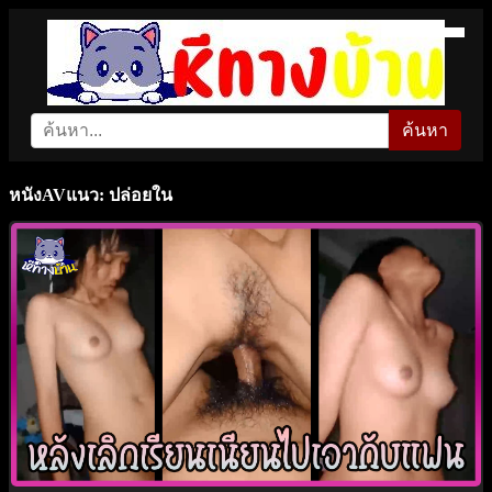
ค้นหา
หนังAVแนว: ปล่อยใน