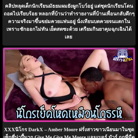
คลิปหลุดเด็กนักเรียนมัธยมผมยังผูกโบว์อยู่ แต่ชุดนักเรียนโดน
ถอดไปเรียบร้อย หลอกที่บ้านว่าทำรายงานที่บ้านเพื่อนกลับดึกๆ
ความจริงมาขึ้นขย่มควยแฟนอยู่ นั่งเทียนบดควยจนแตกใน
เพราะชักออกไม่ทัน เย็ดสดซะด้วย เตรียมกินยาคุมฉุกเฉินได้
เลย
XXXนิโกร DarkX – Amber Moore ฝรั่งสาวขาวเนียนมาในชุด
เซ็กซี่น่าปี้มาก Give Me Give Me Moore แอมเบอร์ มัวร์ ถูกพี่มืด