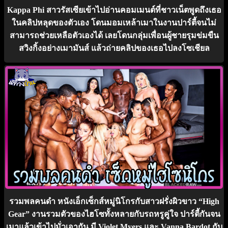
Kappa Phi สาวรัสเซียเข้าไปอ่านคอมเมนต์ที่ชาวเน็ตพูดถึงเธอ
ในคลิปหลุดของตัวเอง โดนมอมเหล้าเมาในงานปาร์ตี้จนไม่
สามารถช่วยเหลือตัวเองได้ เลยโดนกลุ่มเพื่อนผู้ชายรุมข่มขืน
สวิงกิ้งอย่างเมามันส์ แล้วถ่ายคลิปของเธอไปลงโซเชียล
รวมพลคนดำ หนังเอ็กเซ็กส์หมู่นิโกรกับสาวฝรั่งผิวขาว “High
Gear” งานรวมตัวของไฮโซทั้งหลายกับรถหรูคู่ใจ ปาร์ตี้กันจน
เมาแล้วเข้าไปมั่วเอากัน มี Violet Myers และ Vanna Bardot กับ