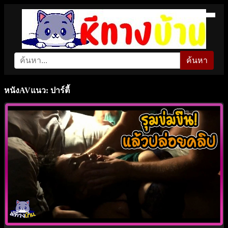
ค้นหา
หนังAVแนว: ปาร์ตี้