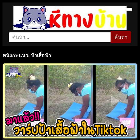
ค้นหา
หนังAVแนว: ป้าเสื้อฟ้า