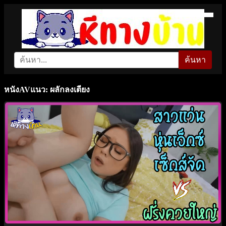
ค้นหา
หนังAVแนว: ผลักลงเตียง