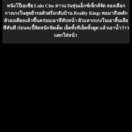
หนังโป๊เอเชีย Lulu Chu สาวแว่นหุ่นเอ็กซ์เซ็กส์จัด ลองเลือก
กางเกงในสุดยั่วรอผัวฝรั่งกลับบ้าน Reality Kings พอมาถึงผลัก
ผัวลงเตียงแล้วขึ้นคร่อมเอาหีทับหน้า ผัวแหวกเกงในเอาลิ้นเลีย
หีทันที ก่อนจะปี้จัดหนักจัดเต็ม เย็ดทั้งหีเย็ดทั้งตูด แล้วเอาน้ำว่าว
แตกใส่หน้า