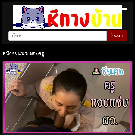
ค้นหา
หนังAVแนว: ผอxครู