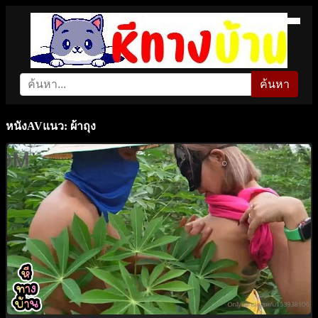
ค้นหา
หนังAVแนว: ผ้าถุง