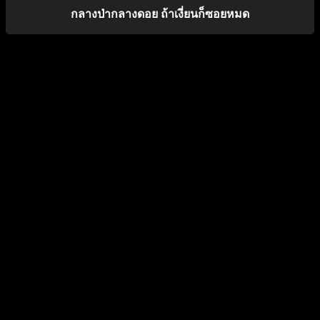
กลางป่ากลางดอย ถ้าเงี่ยนก็ซอยหมด