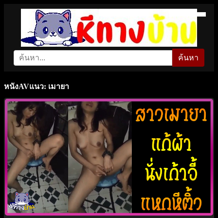
ค้นหา
หนังAVแนว: เมายา