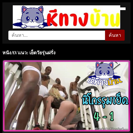
ค้นหา
หนังAVแนว: เย็ดวัยรุ่นฝรั่ง