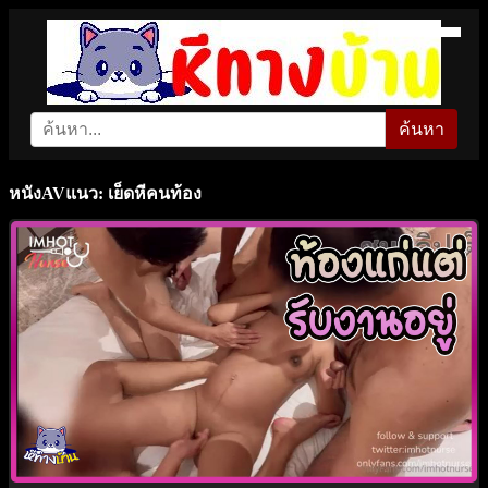
ค้นหา
หนังAVแนว: เย็ดหีคนท้อง