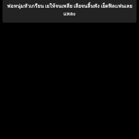
พ่อหนุ่มหัวเกรียน เยให้จนเพลีย เลียจนลิ้นพัง เย็ดฟิลแฟนเลย
แหละ