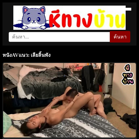
ค้นหา
หนังAVแนว: เลียลิ้นพัง