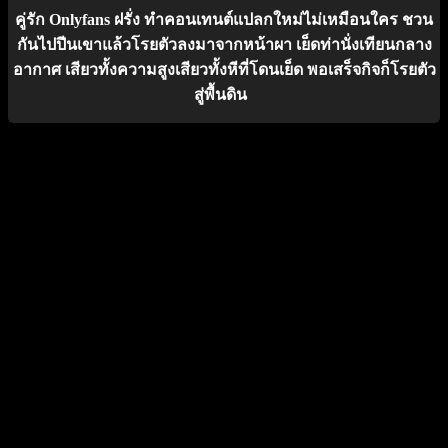
คู่รัก Onlyfans ฝรั่ง ทำคอนเทนต์แปลกใหม่ไม่เหมือนใคร ชวน
กันไปปีนเขาแล้วโรยตัวลงมาจากหน้าผา เย็ดท่านั่งเทียนกลาง
อากาศ เสียวทั้งความสูงเสียวทั้งหีที่โดนเย็ด พอเสร็จกิจก็โรยตัว
สู่พื้นดิน