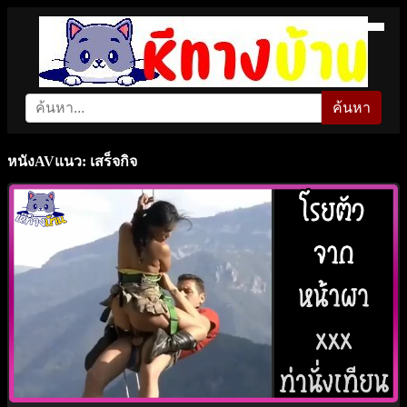
ค้นหา
หนังAVแนว: เสร็จกิจ