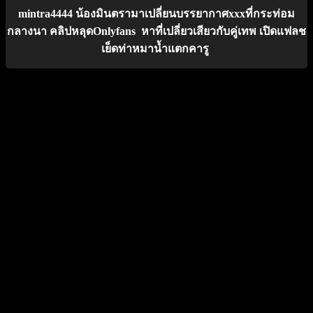
mintra4444 น้องมินตรามาเปลี่ยนบรรยากาศxxxที่กระท่อม
กลางนา คลิปหลุดOnlyfans หาที่เปลี่ยวเสียวกับคู่เทพ เปิดแฟลช
เย็ดท่าหมาน้ำแตกคารู