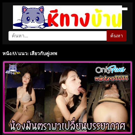
ค้นหา
หนังAVแนว: เสียวกับคู่เทพ