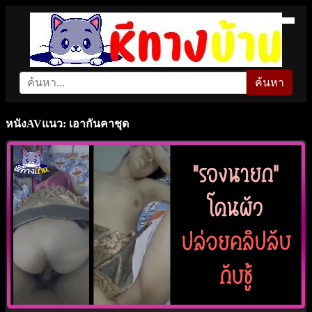
ค้นหา
หนังAVแนว: เอากันคาชุด