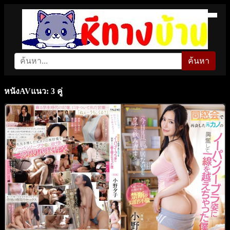
ค้นหา
หนังAVแนว: 3 คู่