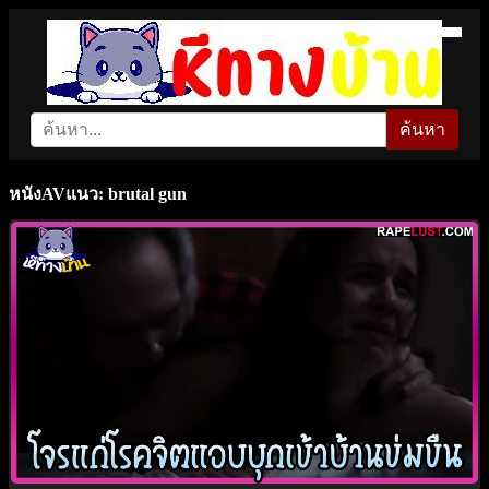
ค้นหา
หนังAVแนว: brutal gun