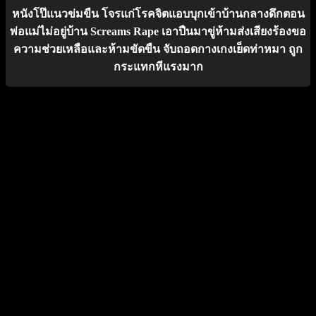
หนังโป๊แนวข่มขืน โจรแก่โรคจิตแอบบุกเข้าบ้านกลางดึกตอน
พ่อแม่ไม่อยู่บ้าน Screams Rape เอาปืนมาขู่ห้ามส่งเสียงร้องขอ
ความช่วยเหลือและห้ามขัดขืน จับถอดกางเกงเย็ดท่าหมา ถูก
กระแทกหีแรงมาก