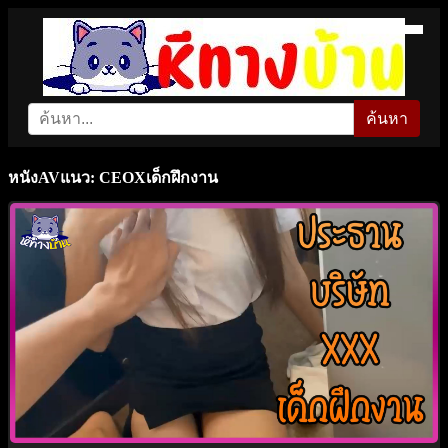
ค้นหา
หนังAVแนว: CEOXเด็กฝึกงาน