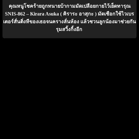
คุณหนูโชคร้ายถูกทนายบ้ากามมัดเปลือยกายไว้เย็ดทารุณ
SNIS-862 – Kirara Asuka ( คิราระ อาสุกะ ) มัดเชือกใช้ไวเบร
เตอร์สั่นติ่งหีของเธอจนครางลั่นห้อง แล้วชวนลูกน้องมาช่วยกัน
รุมสวิ้งกิ้งอีก