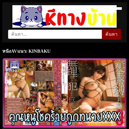
ค้นหา
หนังAVแนว: KINBAKU