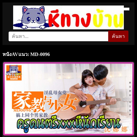
ค้นหา
หนังAVแนว: MD-0096