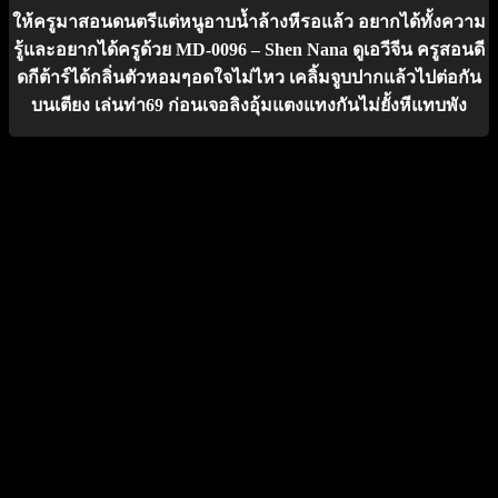
ให้ครูมาสอนดนตรีแต่หนูอาบน้ำล้างหีรอแล้ว อยากได้ทั้งความ
รู้และอยากได้ครูด้วย MD-0096 – Shen Nana ดูเอวีจีน ครูสอนดี
ดกีต้าร์ได้กลิ่นตัวหอมๆอดใจไม่ไหว เคลิ้มจูบปากแล้วไปต่อกัน
บนเตียง เล่นท่า69 ก่อนเจอลิงอุ้มแตงแทงกันไม่ยั้งหีแทบพัง