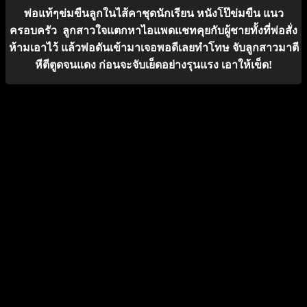
พ่อแท้ๆข่มขืนลูกในไส้คาชุดนักเรียน หนังโป๊ข่มขืน แนว
ครอบครัว ลูกสาวใจแตกหาไอแพดแชทคุยกับผู้ชายทั้งที่พ่อสั่ง
ห้ามเอาไว้ แล้วพ่อดันเข้ามาเจอพอดีเลยทำโทษ จับลูกสาวมาตี
หีตีตูดจนแดง ก่อนจะจับเย็ดอย่างรุนแรง เอาให้เข็ด!