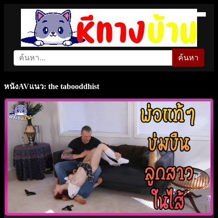
ค้นหา
หนังAVแนว: the tabooddhist