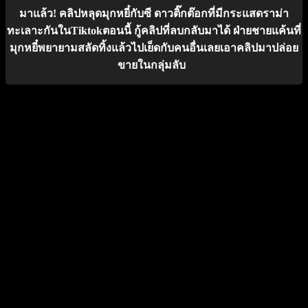
มาแล้ว! คลิปหลุดมุกหยี๋กับซี ดาวติ๊กต๊อกที่มีกระแสดราม่า
ทะเลาะกันในTiktokตอนนี้ กู้คลิปที่ลบกลับมาได้ ฝ่ายชายแค้นที่
มุกหยี๋พยายามสลัดทิ้งแล้วไปเย็ดกับคนอื่นเลยเอาคลิปมาปล่อย
ขายในกลุ่มลับ