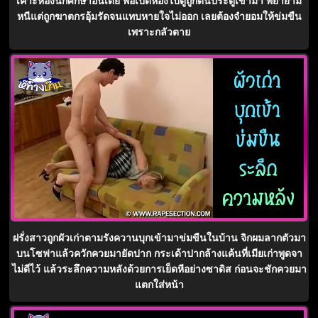
เคาะห้องนักศึกษาอินเดีย พอเปิดห้องไปดูถูกดันประตูเข้ามา พยายาม
หนีแต่ถูกฆาตกรอุ้มรัดจนแทบหายใจไม่ออก เลยต้องจำยอมให้ข่มขืน
เพราะกลัวตาย
ฝรั่งสาวถูกผัวเก่าตามรังควานบุกเข้ามาข่มขืนในบ้าน จิกผมลากตัวมา
บนโซฟาแล้วควักควยมายัดปาก กระเด้าปากล้างแค้นที่เมียเก่าพูดจา
ไม่ดีไว้ แล้วระลึกความหลังด้วยการเย็ดหีอย่างซาดิส ก่อนจะชักควยมา
แตกใส่หน้า