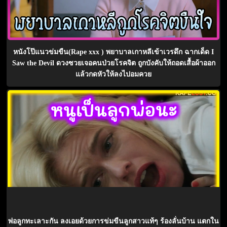
หนังโป๊แนวข่มขืน(Rape xxx ) พยาบาลเกาหลีเข้าเวรดึก ฉากเด็ด I
Saw the Devil ดวงซวยเจอคนป่วยโรคจิต ถูกบังคับให้ถอดเสื้อผ้าออก
แล้วกดหัวให้ลงไปอมควย
พ่อลูกทะเลาะกัน ลงเอยด้วยการข่มขืนลูกสาวแท้ๆ ร้องลั่นบ้าน แตกใน