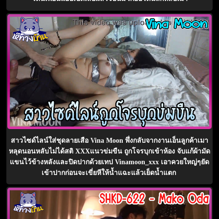
สาวไซด์ไลน์ใส่ชุดลายเสือ Vina Moon พึ่งกลับจากงานเอ็นลูกค้าเมา
หลุดนอนหลับไม่ได้สติ XXXแนวข่มขืน ถูกโจรบุกเข้าห้อง จับแก้ผ้ามัด
แขนไว้ข้างหลังและปิดปากด้วยเทป Vinamoon_xxx เอาควยใหญ่ๆยัด
เข้าปากก่อนจะเขี่ยหีให้น้ำแฉะแล้วเย็ดน้ำแตก