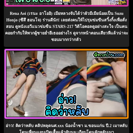
Rena Aoi (เรนะ อาโออิ) เมียหลวงจับได้ว่าผัวมีเมียน้อยเป็น Suzu
Honjo (ซึสึ ฮอนโจ) ร่านดีนัก! เลยส่งคนให้ไปรุมข่มขืนสวิ้งกิ้งเพื่อสั่ง
สอน ดูหนังเอวีแนวข่มขืน STARS-217 วิดิโอคอลดูอย่างสะใจ เป็นคน
คอยกำกับให้พวกผู้ชายย่ำยีเธออย่างไร ดูจากหน้าตอนเสียวหีแล้วน่าจะ
ชอบมากกว่ากลัว
อ่าว! คิดว่าหลับ คลิปหลุดนศ.xxx น้องน้ำชา ม.ขอนแก่น ปี.2 เมาหลับ
โดนเพื่อนแอบเปิดเสื้อแล้วจับนม เกือบโดนลักหลับเมา