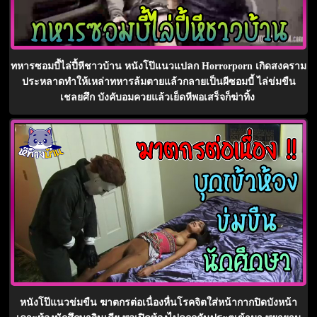
ทหารซอมบี้ไล่ปี้หีชาวบ้าน หนังโป๊แนวแปลก Horrorporn เกิดสงคราม
ประหลาดทำให้เหล่าทหารล้มตายแล้วกลายเป็นผีซอมบี้ ไล่ข่มขืน
เชลยศึก บังคับอมควยแล้วเย็ดหีพอเสร็จก็ฆ่าทิ้ง
หนังโป๊แนวข่มขืน ฆาตกรต่อเนื่องหื่นโรคจิตใส่หน้ากากปิดบังหน้า