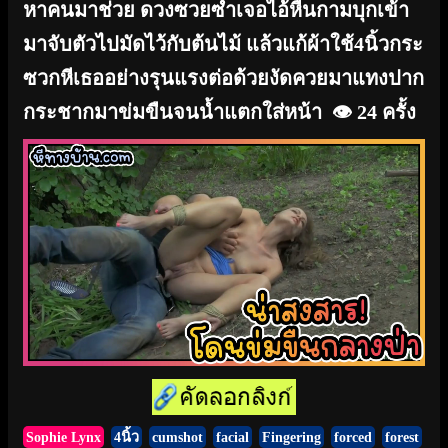
หาคนมาช่วย ดวงซวยซ้ำเจอไอ้หื่นกามบุกเข้า
มาจับตัวไปมัดไว้กับต้นไม้ แล้วแก้ผ้าใช้4นิ้วกระ
ซวกหีเธออย่างรุนแรงต่อด้วยงัดควยมาแทงปาก
กระชากมาข่มขืนจนน้ำแตกใส่หน้า
👁️ 24 ครั้ง
Sophie Lynx
4นิ้ว
cumshot
facial
Fingering
forced
forest