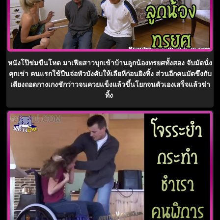
หนังโป๊ข่มขืนโหด มาเฟียสาวบุกเข้าบ้านลูกน้องทรยศทั้งสอง จับมัดนั่ง
คุกเข่า คนแรกใช้ปืนจ่อหัวบังคับให้เลียหีก่อนยิงทิ้ง ส่วนอีกคนมัดขึงกับ
เตียงถอดกางเกงชักว่าวจนควยแข็งแล้วขึ้นโยกจนตัวเองเสร็จแล้วฆ่า
ทิ้ง