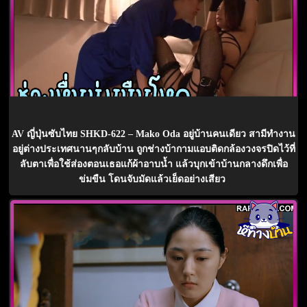
AV ญี่ปุ่นซับไทย SHKD-622 – Mako Oda อยู่บ้านคนเดียว สามีทำงาน
อยู่ต่างประเทศนานๆกลับบ้าน ถูกช่างบ้ากามแอบติดกล้องวงจรปิดไว้ที่
ลับตาเพื่อใช้ส่องตอนเธอแก้ผ้าอาบน้ำ แล้วบุกเข้าบ้านกลางดึกเพื่อ
ข่มขืน โดนจับมัดแล้วเย็ดอย่างเสียว