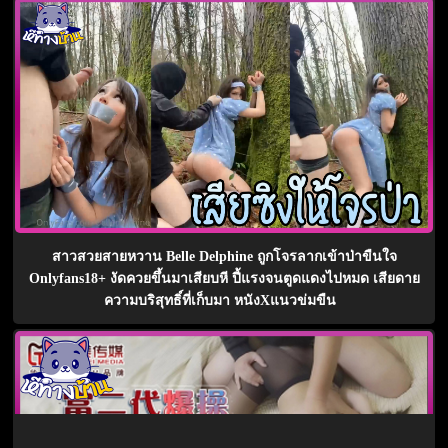
สาวสวยสายหวาน Belle Delphine ถูกโจรลากเข้าป่าขืนใจ
Onlyfans18+ งัดควยขึ้นมาเสียบหี ปี้แรงจนตูดแดงไปหมด เสียดาย
ความบริสุทธิ์ที่เก็บมา หนังXแนวข่มขืน