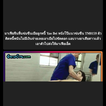
มาเฟียจีนหื่นข่มขืนเมียลูกหนี้ Yao Bei หนังโป๊แนวข่มขืน TM0159 ผัว
ติดหนี้พนันไม่มีเงินจ่ายเลยเอาเมียไปขัดดอก แอบวางยาเสียสาวแล้ว
เอาตัวไปส่งให้มาเฟียเย็ด