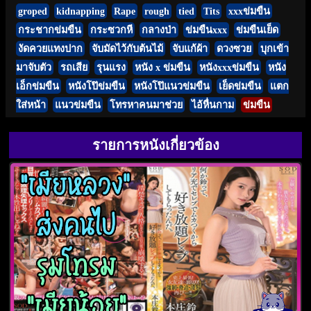
groped
kidnapping
Rape
rough
tied
Tits
xxxข่มขืน
กระชากข่มขืน
กระซวกหี
กลางป่า
ข่มขืนxxx
ข่มขืนเย็ด
งัดควยแทงปาก
จับมัดไว้กับต้นไม้
จับแก้ผ้า
ดวงซวย
บุกเข้า
มาจับตัว
รถเสีย
รุนแรง
หนัง x ข่มขืน
หนังxxxข่มขืน
หนัง
เอ็กข่มขืน
หนังโป๊ข่มขืน
หนังโป๊แนวข่มขืน
เย็ดข่มขืน
แตก
ใส่หน้า
แนวข่มขืน
โทรหาคนมาช่วย
ไอ้หื่นกาม
ข่มขืน
รายการหนังเกี่ยวข้อง