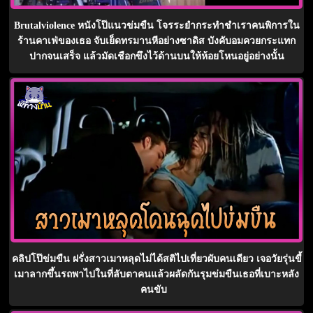
Brutalviolence หนังโป๊แนวข่มขืน โจรระยำกระทำชำเราคนพิการใน
ร้านคาเฟ่ของเธอ จับเย็ดทรมานหีอย่างซาดิส บังคับอมควยกระแทก
ปากจนเสร็จ แล้วมัดเชือกขึงไว้ด้านบนให้ห้อยโหนอยู่อย่างนั้น
คลิปโป๊ข่มขืน ฝรั่งสาวเมาหลุดไม่ได้สติไปเที่ยวผับคนเดียว เจอวัยรุ่นขี้
เมาลากขึ้นรถพาไปในที่ลับตาคนแล้วผลัดกันรุมข่มขืนเธอที่เบาะหลัง
คนขับ